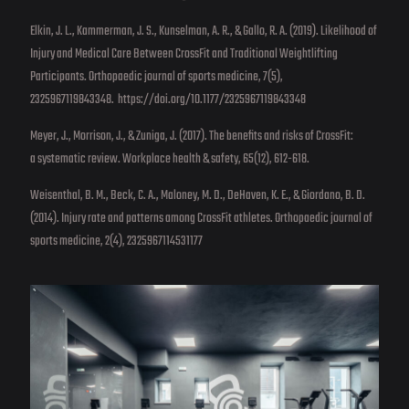
Elkin, J. L., Kammerman, J. S., Kunselman, A. R., & Gallo, R. A. (2019). Likelihood of
Injury and Medical Care Between CrossFit and Traditional Weightlifting
Participants. Orthopaedic journal of sports medicine, 7(5),
2325967119843348. https://doi.org/10.1177/2325967119843348
Meyer, J., Morrison, J., & Zuniga, J. (2017). The benefits and risks of CrossFit:
a systematic review. Workplace health & safety, 65(12), 612-618.
Weisenthal, B. M., Beck, C. A., Maloney, M. D., DeHaven, K. E., & Giordano, B. D.
(2014). Injury rate and patterns among CrossFit athletes. Orthopaedic journal of
sports medicine, 2(4), 2325967114531177