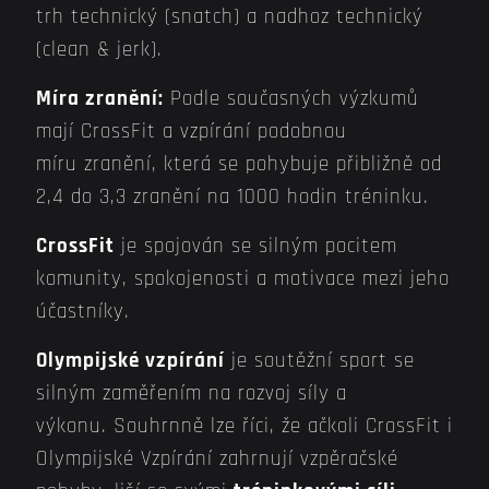
trh technický (snatch) a nadhoz technický
(clean & jerk).
Míra zranění:
Podle současných výzkumů
mají CrossFit a vzpírání podobnou
míru zranění, která se pohybuje přibližně od
2,4 do 3,3 zranění na 1000 hodin tréninku.
CrossFit
je spojován se silným pocitem
komunity, spokojenosti a motivace mezi jeho
účastníky.
Olympijské vzpírání
je soutěžní sport se
silným zaměřením na rozvoj síly a
výkonu. Souhrnně lze říci, že ačkoli CrossFit i
Olympijské Vzpírání zahrnují vzpěračské