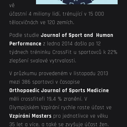
vě
účastní 4 miliony lidí, trénující v 15 000
tělocvičnách ve 120 zemích.
Podle studie
Journal of Sport and
Human
Performance
z ledna 2014 došlo po 12
týdnech tréninku CrossFit u sportovců k 22%
zlepšení svalové vytrvalosti.
V průzkumu provedeném v listopadu 2013
mezi 386 sportovci v časopise
Orthopaedic Journal of Sports Medicine
měli crossfiteři 19,4 % zranění. V
Olympijském Vzpírání rychle roste účast ve
Vzpírání Masters
pro jednotlivce ve věku
35 let a více, a také se zvyšuje účast žen.