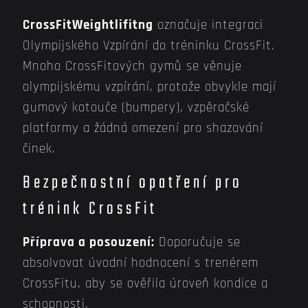
CrossFitWeightlifitng
označuje integraci
Olympijského Vzpírání do tréninku CrossFit.
Mnoho CrossFitových gymů se věnuje
olympijskému vzpírání, protože obvykle mají
gumový kotouče (bumpery), vzpěračské
platformy a žádná omezení pro shazování
činek.
Bezpečnostní opatření pro
trénink CrossFit
Příprava a posouzení:
Doporučuje se
absolvovat úvodní hodnocení s trenérem
CrossFitu, aby se ověřila úroveň kondice a
schopnosti.