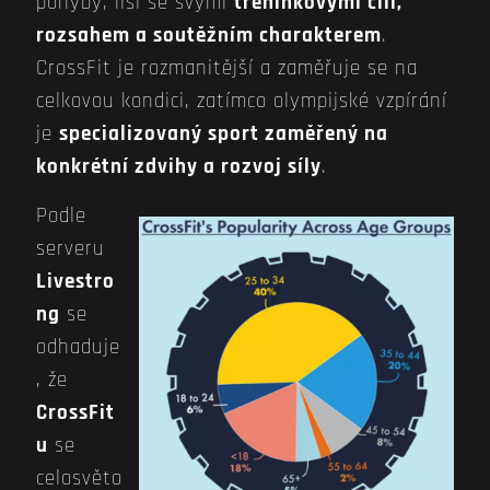
pohyby, liší se svými
tréninkovými cíli,
rozsahem a soutěžním charakterem
.
CrossFit je rozmanitější a zaměřuje se na
celkovou kondici, zatímco olympijské vzpírání
je
specializovaný sport zaměřený na
konkrétní zdvihy a rozvoj síly
.
Podle
serveru
Livestro
ng
se
odhaduje
, že
CrossFit
u
se
celosvěto