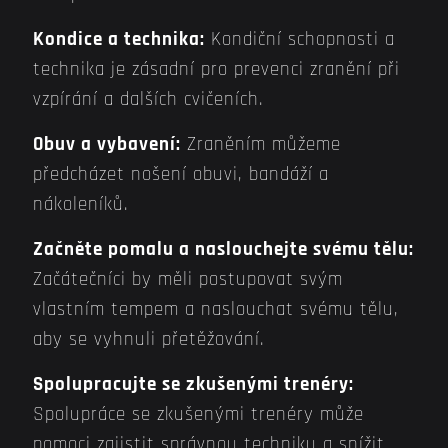
Kondice a technika:
Kondiční schopnosti a
technika je zásadní pro prevenci zranění při
vzpírání a dalších cvičeních.
Obuv a vybavení:
Zraněním můžeme
předcházet nošení obuvi, bandáží a
nákoleníků.
Začněte pomalu a naslouchejte svému tělu:
Začátečníci by měli postupovat svým
vlastním tempem a naslouchat svému tělu,
aby se vyhnuli přetěžování.
Spolupracujte se zkušenými trenéry:
Spolupráce se zkušenými trenéry může
pomoci zajistit správnou techniku a snížit