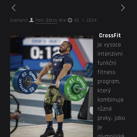
Zveřejnil
Petr Bárta
dne
30. 1. 2024
CrossFit
je vysoce
intenzivní
funkční
fitness
program,
který
kombinuje
různé
prvky, jako
je
olympijské