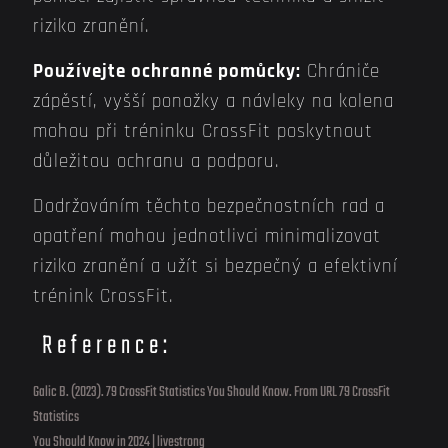
riziko zranění.
Používejte ochranné pomůcky:
Chrániče
zápěstí, vyšší ponožky a návleky na kolena
mohou při tréninku CrossFit poskytnout
důležitou ochranu a podporu.
Dodržováním těchto bezpečnostních rad a
opatření mohou jednotlivci minimalizovat
riziko zranění a užít si bezpečný a efektivní
trénink CrossFit.
Reference:
Galic B. (2023). 79 CrossFit Statistics You Should Know. From URL 79 CrossFit
Statistics
You Should Know in 2024 | livestrong